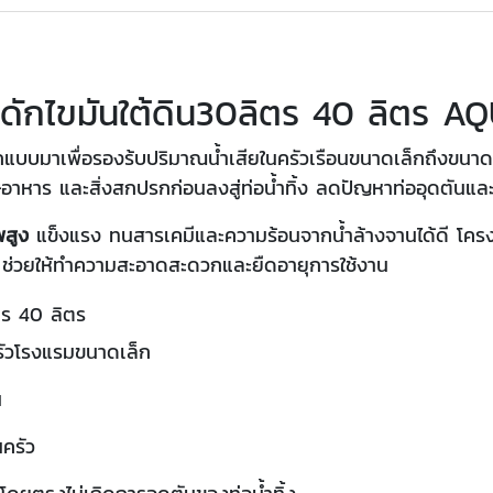
งดักไขมันใต้ดิน30ลิตร 40 ลิตร A
บบมาเพื่อรองร้บปริมาณน้ำเสียในครัวเรือนขนาดเล็กถึงขนาด
หาร และสิ่งสกปรกก่อนลงสู่ท่อน้ำทิ้ง ลดปัญหาท่ออุดตันและกล
สูง
แข็งแรง ทนสารเคมีและความร้อนจากน้ำล้างจานได้ดี โครงส
ช่วยให้ทำความสะอาดสะดวกและยืดอายุการใช้งาน
ตร 40 ลิตร
รัวโรงแรมขนาดเล็ก
น
ครัว