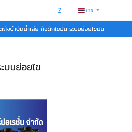
ไทย
ตถังบำบัดน้ำเสีย ถังดักไขมัน ระบบย่อยไขมัน
 ระบบย่อยไข