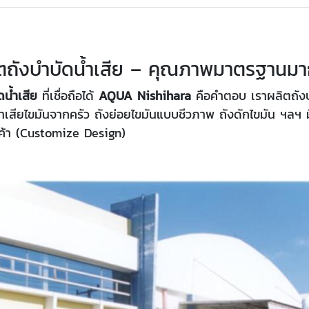
ตถังบำบัดน้ำเสีย – คุณภาพมาตรฐานมาก
น้ำเสีย
ที่เชื่อถือได้
AQUA Nishihara
คือคำตอบ เราผลิตถัง
ัดน้ำเสียไขมันจากครัว ถังย่อยไขมันแบบชีวภาพ ถังดักไขมัน ฯล
้า (Customize Design)