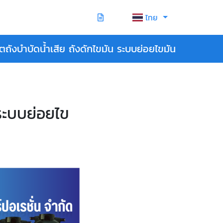
ไทย
ตถังบำบัดน้ำเสีย ถังดักไขมัน ระบบย่อยไขมัน
 ระบบย่อยไข