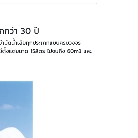
กว่า 30 ปี
บำบัดน้ำเสียทุกประเภทแบบครบวงจร
ฯ มีตั้งแต่ขนาด 15ลิตร ไปจนถึง 60m3 และ